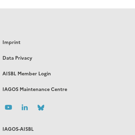
Imprint
Data Privacy
AISBL Member Login
IAGOS Maintenance Centre
Follow
Follow
Follow
us
us
us
IAGOS-AISBL